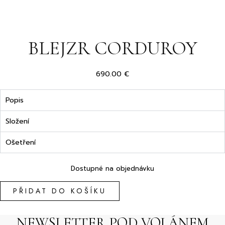
EN
SK
BLEJZR CORDUROY
690.00
€
Popis
Složení
Ošetření
Dostupné na objednávku
Blejzr
PŘIDAT DO KOŠÍKU
CORDUROY
množství
NEWSLETTER POD VOLÁNEM