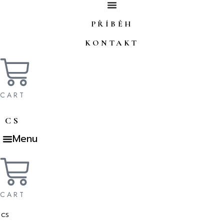
Přejít
k
PŘÍBĚH
obsahu
KONTAKT
CART
CS
Menu
EN
SK
CART
CS