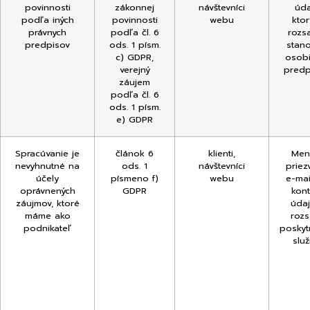
povinnosti
zákonnej
návštevníci
úda
podľa iných
povinnosti
webu
kto
právnych
podľa čl. 6
rozs
predpisov
ods. 1 písm.
stan
c) GDPR,
osob
verejný
pred
záujem
podľa čl. 6
ods. 1 písm.
e) GDPR
Spracúvanie je
článok 6
klienti,
Men
nevyhnutné na
ods. 1
návštevníci
priezv
účely
písmeno f)
webu
e-mail
oprávnených
GDPR
kont
záujmov, ktoré
úda
máme ako
roz
podnikateľ
poskyt
slu