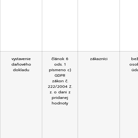
vystavenie
článok 6
zákazníci
be
daňového
ods. 1
oso
dokladu
písmeno c)
úd
GDPR
zákon č.
222/2004 Z.
z. o dani z
pridanej
hodnoty