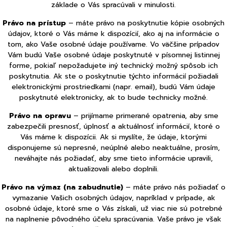
základe o Vás spracúvali v minulosti.
Právo na prístup
– máte právo na poskytnutie kópie osobných
údajov, ktoré o Vás máme k dispozícií, ako aj na informácie o
tom, ako Vaše osobné údaje používame. Vo väčšine prípadov
Vám budú Vaše osobné údaje poskytnuté v písomnej listinnej
forme, pokiaľ nepožadujete iný technický možný spôsob ich
poskytnutia. Ak ste o poskytnutie týchto informácií požiadali
elektronickými prostriedkami (napr. email), budú Vám údaje
poskytnuté elektronicky, ak to bude technicky možné.
Právo na opravu
– prijímame primerané opatrenia, aby sme
zabezpečili presnosť, úplnosť a aktuálnosť informácií, ktoré o
Vás máme k dispozícii. Ak si myslíte, že údaje, ktorými
disponujeme sú nepresné, neúplné alebo neaktuálne, prosím,
neváhajte nás požiadať, aby sme tieto informácie upravili,
aktualizovali alebo doplnili.
Právo na výmaz (na zabudnutie)
– máte právo nás požiadať o
vymazanie Vašich osobných údajov, napríklad v prípade, ak
osobné údaje, ktoré sme o Vás získali, už viac nie sú potrebné
na naplnenie pôvodného účelu spracúvania. Vaše právo je však