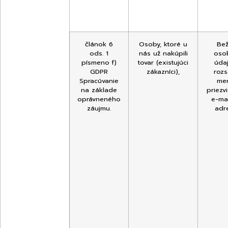
článok 6
Osoby, ktoré u
Be
ods. 1
nás už nakúpili
oso
písmeno f)
tovar (existujúci
úda
GDPR
zákazníci),
roz
Spracúvanie
me
na základe
priezvi
oprávneného
e-ma
záujmu.
adr