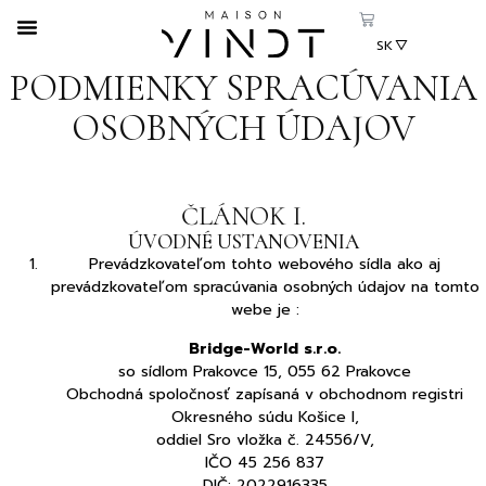
SK
CS
PODMIENKY SPRACÚVANIA
EN
OSOBNÝCH ÚDAJOV
ČLÁNOK I.
ÚVODNÉ USTANOVENIA
Prevádzkovateľom tohto webového sídla ako aj
prevádzkovateľom spracúvania osobných údajov na tomto
webe je :
Bridge-World s.r.o.
so sídlom Prakovce 15, 055 62 Prakovce
Obchodná spoločnosť zapísaná v obchodnom registri
Okresného súdu Košice I,
oddiel Sro vložka č. 24556/V,
IČO 45 256 837
DIČ: 2022916335