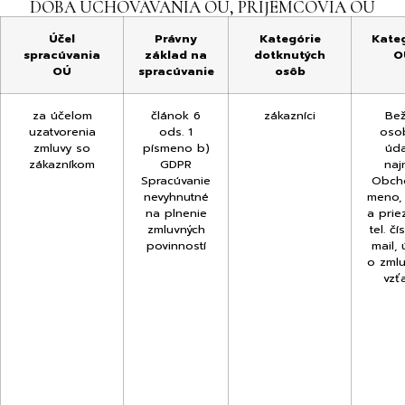
DOBA UCHOVÁVANIA OÚ, PRÍJEMCOVIA OÚ
Účel
Právny
Kategórie
Kate
spracúvania
základ na
dotknutých
O
OÚ
spracúvanie
osôb
za účelom
článok 6
zákazníci
Be
uzatvorenia
ods. 1
oso
zmluvy so
písmeno b)
úda
zákazníkom
GDPR
naj
Spracúvanie
Obch
nevyhnutné
meno,
na plnenie
a priez
zmluvných
tel. čí
povinností
mail,
o zml
vzť