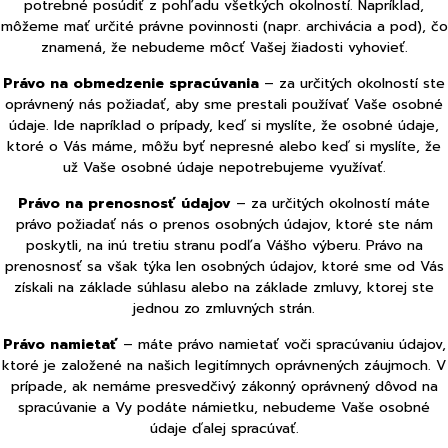
potrebné posúdiť z pohľadu všetkých okolností. Napríklad,
môžeme mať určité právne povinnosti (napr. archivácia a pod), čo
znamená, že nebudeme môcť Vašej žiadosti vyhovieť.
Právo na obmedzenie spracúvania
– za určitých okolností ste
oprávnený nás požiadať, aby sme prestali používať Vaše osobné
údaje. Ide napríklad o prípady, keď si myslíte, že osobné údaje,
ktoré o Vás máme, môžu byť nepresné alebo keď si myslíte, že
už Vaše osobné údaje nepotrebujeme využívať.
Právo na prenosnosť údajov
– za určitých okolností máte
právo požiadať nás o prenos osobných údajov, ktoré ste nám
poskytli, na inú tretiu stranu podľa Vášho výberu. Právo na
prenosnosť sa však týka len osobných údajov, ktoré sme od Vás
získali na základe súhlasu alebo na základe zmluvy, ktorej ste
jednou zo zmluvných strán.
Právo namietať
– máte právo namietať voči spracúvaniu údajov,
ktoré je založené na našich legitímnych oprávnených záujmoch. V
prípade, ak nemáme presvedčivý zákonný oprávnený dôvod na
spracúvanie a Vy podáte námietku, nebudeme Vaše osobné
údaje ďalej spracúvať.