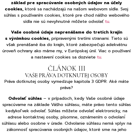
základ pre spracúvanie osobných údajov na účely
cookies,
ktoré sa nachádzajú na našom webovom sídle. Svoj
súhlas s používaním cookies, ktoré pre chod nášho webového
sídla nie sú nevyhnutné môžete odvolať
tu
.
Vaše osobné údaje neprenášame do tretích krajín
s výnimkou cookies,
pripravenými tretími stranami. Tieto sú
však prenášané iba do krajín, ktoré zabezpečujú adekvátnu
úroveň ochrany ako máme my, v Európskej únií. Viac o používaní
a nastavení cookies sa dozviete
tu
.
ČLÁNOK III
VAŠE PRÁVA DOTKNUTEJ OSOBY
Práva dotknutej osoby vymedzuje kapitola 3 GDPR. Aké máte
práva?
Odvolať súhlas
– v prípadoch, kedy Vaše osobné údaje
spracúvame na základe Vášho súhlasu, máte právo tento súhlas
kedykoľvek odvolať. Súhlas môžete odvolať elektronicky, na
adrese kontaktnej osoby, písomne, oznámením o odvolaní́
súhlasu alebo osobne v úrade. Odvolanie súhlasu nemá vplyv na
zákonnosť spracúvania osobných údajov, ktoré sme na jeho