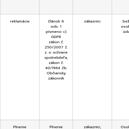
reklamácie
článok 6
zákazníci
be
ods. 1
oso
písmeno c)
úd
GDPR
zákon č.
250/2007 Z.
z. o ochrane
spotrebiteľa,
zákon č.
40/1964 Zb.
Občiansky
zákonník
Plnenie
Plnenie
zákazníci,
Oso