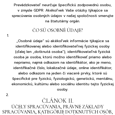
Prevádzkovateľ neurčuje špecifickú zodpovednú osobu,
v zmysle GDPR. Akékoľvek Vaše otázky týkajúce sa
spracúvania osobných údajov v našej spoločnosti smerujte
na štatutárny orgán.
ČO SÚ OSOBNÉ ÚDAJE?
„Osobné údaje“ sú akékoľvek informácie týkajúce sa
identifikovanej alebo identifikovateľnej fyzickej osoby
(ďalej len „dotknutá osoba“); identifikovateľná fyzická
osoba je osoba, ktorú možno identifikovať priamo alebo
nepriamo, najmä odkazom na identifikátor, ako je meno,
identifikačné číslo, lokalizačné údaje, online identifikátor,
alebo odkazom na jeden či viaceré prvky, ktoré sú
špecifické pre fyzickú, fyziologickú, genetickú, mentálnu,
ekonomickú, kultúrnu alebo sociálnu identitu tejto fyzickej
osoby.
ČLÁNOK II.
ÚČELY SPRACÚVANIA, PRÁVNE ZÁKLADY
SPRACÚVANIA, KATEGÓRIE DOTKNUTÝCH OSÔB,