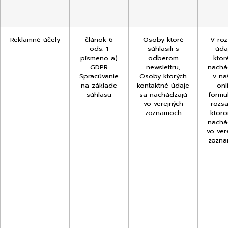
Reklamné účely
článok 6
Osoby ktoré
V ro
ods. 1
súhlasili s
úda
písmeno a)
odberom
ktor
GDPR
newslettru,
nachá
Spracúvanie
Osoby ktorých
v n
na základe
kontaktné údaje
onl
súhlasu
sa nachádzajú
formul
vo verejných
rozs
zoznamoch
ktor
nachá
vo ver
zozn