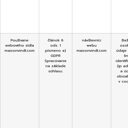
Používane
článok 6
návštevníci
Be
webového sídla
ods. 1
webu
oso
maisonvindt.com
písmeno a)
maisonvindt.com
údaje
GDPR
li
Spracúvanie
identif
na základe
(ip a
súhlasu.
a ú
obsia
v co