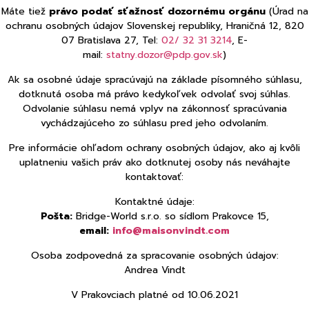
Máte tiež
právo podať sťažnosť dozornému orgánu
(Úrad na
ochranu osobných údajov Slovenskej republiky, Hraničná 12, 820
07 Bratislava 27, Tel:
02/ 32 31 3214
, E-
mail:
statny.dozor@pdp.gov.sk
)
Ak sa osobné údaje spracúvajú na základe písomného súhlasu,
dotknutá osoba má právo kedykoľvek odvolať svoj súhlas.
Odvolanie súhlasu nemá vplyv na zákonnosť spracúvania
vychádzajúceho zo súhlasu pred jeho odvolaním.
Pre informácie ohľadom ochrany osobných údajov, ako aj kvôli
uplatneniu vašich práv ako dotknutej osoby nás neváhajte
kontaktovať:
Kontaktné údaje:
Pošta:
Bridge-World s.r.o. so sídlom Prakovce 15,
email:
info@maisonvindt.com
Osoba zodpovedná za spracovanie osobných údajov:
Andrea Vindt
V Prakovciach platné od 10.06.2021